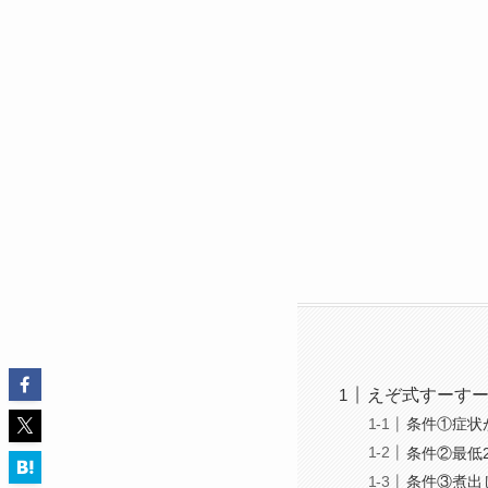
えぞ式すーす
条件①症状
条件②最低
条件③煮出