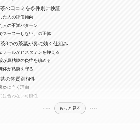
ー茶の口コミを条件別に検証
した人の評価傾向
た人の不満パターン
でスースーしない」の正体
茶3つの茶葉が鼻に効く仕組み
ェノールがヒスタミンを抑える
酸が鼻粘膜の炎症を鎮める
糖体が粘膜を守る
ー茶の体質別相性
鼻炎に向く理由
には合わない可能性
もっと見る