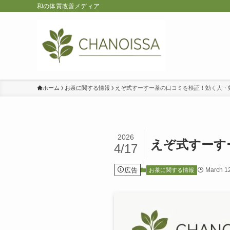
和の体質改善メディア
ホーム
お茶に関する情報
えぞ式すーすー茶の口コミを検証！効く人・
2026
えぞ式すーす
4/17
広告
March 1
お茶に関する情報