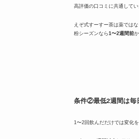
高評価の口コミに共通してい
えぞ式すーすー茶は薬ではな
粉シーズンなら
1〜2週間前
か
条件②最低2週間は毎
1〜2回飲んだだけでは変化