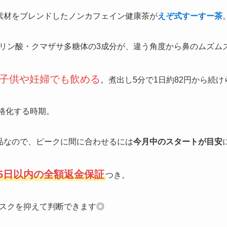
素材をブレンドしたノンカフェイン健康茶が
えぞ式すーすー茶
リン酸・クマザサ多糖体の3成分が、違う角度から鼻のムズム
子供や妊婦でも飲める
。煮出し5分で1日約82円から続
本格化する時期。
品なので、ピークに間に合わせるには
今月中のスタートが目安
25日以内の全額返金保証
つき。
スクを抑えて判断できます◎