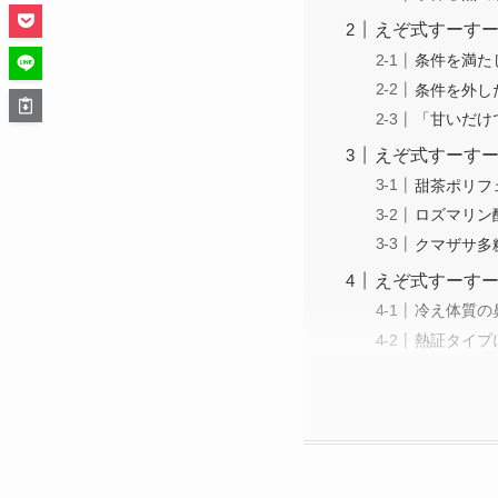
えぞ式すーす
条件を満た
条件を外し
「甘いだけ
えぞ式すーすー
甜茶ポリフ
ロズマリン
クマザサ多
えぞ式すーす
冷え体質の
熱証タイプ