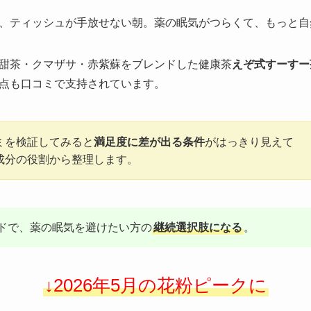
、ティッシュが手放せない朝。薬の眠気がつらくて、もっと自
甜茶・クマザサ・赤紫蘇をブレンドした健康茶
えぞ式すーすー
点も口コミで支持されています。
ミを検証してみると
満足度に差が出る条件
がはっきり見えて
成分の役割から整理します。
ドで、薬の眠気を避けたい方の
継続選択肢になる
。
↓2026年5月の花粉ピークに