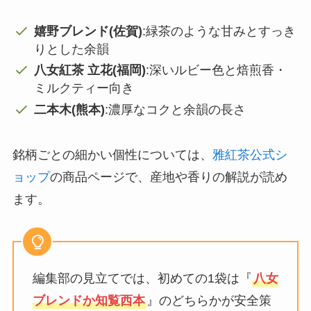
嬉野ブレンド(佐賀)
:緑茶のような甘みとすっき
りとした余韻
八女紅茶 立花(福岡)
:深いルビー色と焙煎香・
ミルクティー向き
二本木(熊本)
:濃厚なコクと余韻の長さ
銘柄ごとの細かい個性については、
雅紅茶公式シ
ョップ
の商品ページで、産地や香りの解説が読め
ます。
編集部の見立てでは、初めての1袋は『
八女
ブレンドか知覧西本
』のどちらかが安全策