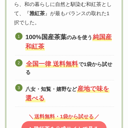
ら、和の暮らしに自然と馴染む和紅茶とし
て、『
雅紅茶
』が最もバランスの取れた1
択でした。
100%国産茶葉
純国産
のみを使う
和紅茶
全国一律 送料無料
で1袋から試せ
る
産地で味を
八女・知覧・嬉野など
選べる
＼
送料無料・1袋から試せる
／